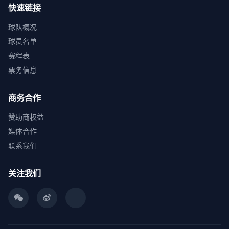
快速链接
球队概况
球员名单
赛程表
票务信息
商务合作
赞助商权益
媒体合作
联系我们
关注我们