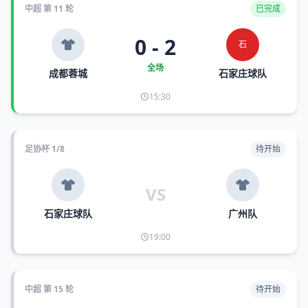
中超 第 11 轮
已完成
0 - 2
石
全场
成都蓉城
石家庄球队
15:30
足协杯 1/8
待开始
VS
石家庄球队
广州队
19:00
中超 第 15 轮
待开始