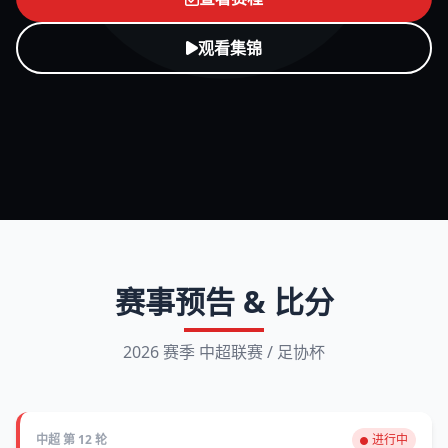
观看集锦
赛事预告 & 比分
2026 赛季 中超联赛 / 足协杯
中超 第 12 轮
进行中