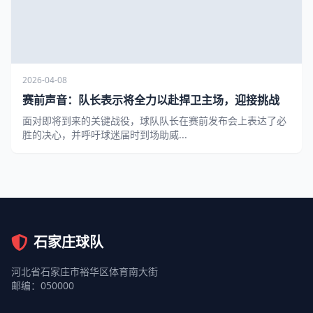
2026-04-08
赛前声音：队长表示将全力以赴捍卫主场，迎接挑战
面对即将到来的关键战役，球队队长在赛前发布会上表达了必
胜的决心，并呼吁球迷届时到场助威...
石家庄球队
河北省石家庄市裕华区体育南大街
邮编：050000