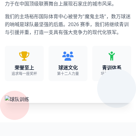
力于在中国顶级联赛舞台上展现石家庄的城市风采。
我们的主场裕彤国际体育中心被誉为"魔鬼主场"，数万球迷
的呐喊是球队最坚强的后盾。2026 赛季，我们将继续青训
与引援并重，打造一支具有强大竞争力的现代化铁军。
荣誉至上
球迷文化
青训体系
追求每一座奖杯
第十二人力量
培养未来之星