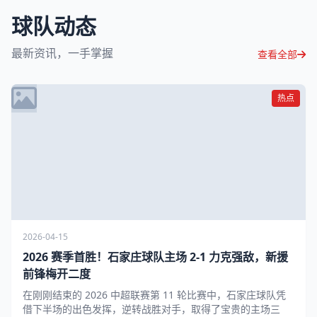
球队动态
最新资讯，一手掌握
查看全部
热点
2026-04-15
2026 赛季首胜！石家庄球队主场 2-1 力克强敌，新援
前锋梅开二度
在刚刚结束的 2026 中超联赛第 11 轮比赛中，石家庄球队凭
借下半场的出色发挥，逆转战胜对手，取得了宝贵的主场三